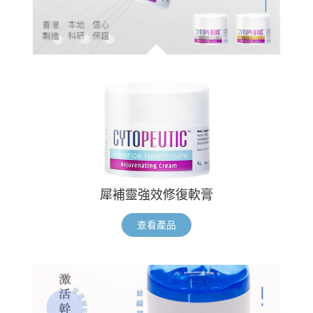
犀補靈強效修復軟膏
查看產品