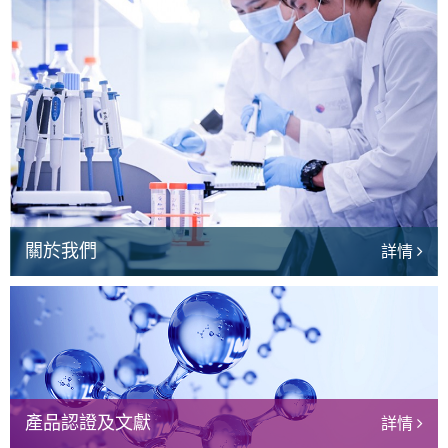
關於我們
詳情
產品認證及文獻
詳情