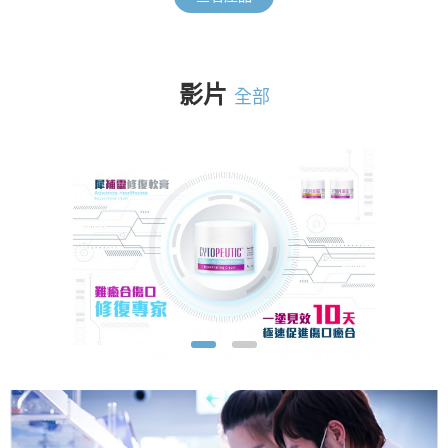
影片
全部